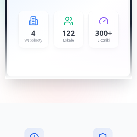
4
122
300+
Wspólnoty
Lokale
Liczniki